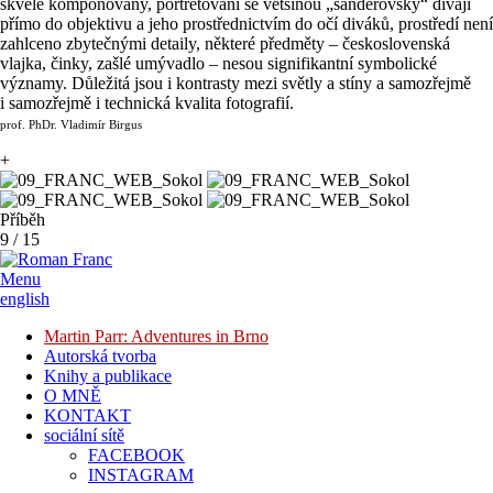
skvěle komponovány, portrétovaní se většinou „sanderovsky“ dívají
přímo do objektivu a jeho prostřednictvím do očí diváků, prostředí není
zahlceno zbytečnými detaily, některé předměty – československá
vlajka, činky, zašlé umývadlo – nesou signifikantní symbolické
významy. Důležitá jsou i kontrasty mezi světly a stíny a samozřejmě
i samozřejmě i technická kvalita fotografií.
prof. PhDr. Vladimír Birgus
+
Příběh
9
/
15
Menu
english
Martin Parr: Adventures in Brno
Autorská tvorba
Knihy a publikace
O MNĚ
KONTAKT
sociální sítě
FACEBOOK
INSTAGRAM