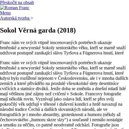
Přeskočit na obsah
Menu
Autorská tvorba
>
Sokol Věrná garda
(2018)
Franc nám ve svých vtipně inscenovaných portrétech ukazuje
brněnské a newyorské Sokoly seniorského věku, kteří se marně snaží
udržovat postupně zanikající slávu Tyršova a Fügnerova hnutí, které
Franc nám ve svých vtipně inscenovaných portrétech ukazuje
brněnské a newyorské Sokoly seniorského věku, kteří se marně snaží
udržovat postupně zanikající slávu Tyršova a Fügnerova hnutí, které
kdysi bylo rozšířené nejenom v Československu, ale i v mnoha dalších
zemích a které přivádělo na proslulé všesokolské slety desetitisíce
cvičících a statisíce diváků. Jenže doba se změnila a dnešní mladí lidé
mají většinou jiné zájmy než cvičení v Sokole. Francovy fotografie
mají několik rovin. Vyznívají jako oslava lidí, kteří se přes svůj
pokročilý věk udržují v tělesné i duševní kondici a hrdě navazují na
národní tradice Čechů a dalších slovanských národů, ale ve
fotografiích je i mnoho absurdity, grotesknosti a humoru (někdy až
čechovovského „humoru skrze slzy“) a současně i nemálo nostalgie
a smutku za něčím, co patrně neodvratně odchází. Fotografie jsou