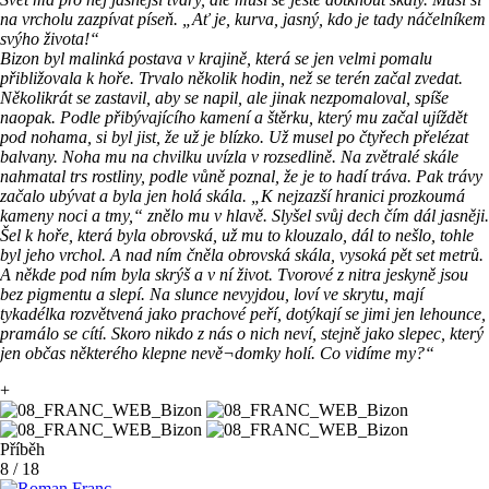
na vrcholu zazpívat píseň. „Ať je, kurva, jasný, kdo je tady náčelníkem
svýho života!“
Bizon byl malinká postava v krajině, která se jen velmi pomalu
přibližovala k hoře. Trvalo několik hodin, než se terén začal zvedat.
Několikrát se zastavil, aby se napil, ale jinak nezpomaloval, spíše
naopak. Podle přibývajícího kamení a štěrku, který mu začal ujíždět
pod nohama, si byl jist, že už je blízko. Už musel po čtyřech přelézat
balvany. Noha mu na chvilku uvízla v rozsedlině. Na zvětralé skále
nahmatal trs rostliny, podle vůně poznal, že je to hadí tráva. Pak trávy
začalo ubývat a byla jen holá skála. „K nejzazší hranici prozkoumá
kameny noci a tmy,“ znělo mu v hlavě. Slyšel svůj dech čím dál jasněji.
Šel k hoře, která byla obrovská, už mu to klouzalo, dál to nešlo, tohle
byl jeho vrchol. A nad ním čněla obrovská skála, vysoká pět set metrů.
A někde pod ním byla skrýš a v ní život. Tvorové z nitra jeskyně jsou
bez pigmentu a slepí. Na slunce nevyjdou, loví ve skrytu, mají
tykadélka rozvětvená jako prachové peří, dotýkají se jimi jen lehounce,
pramálo se cítí. Skoro nikdo z nás o nich neví, stejně jako slepec, který
jen občas některého klepne nevě¬domky holí. Co vidíme my?“
+
Příběh
8
/
18