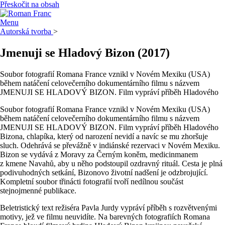
Přeskočit na obsah
Menu
Autorská tvorba
>
Jmenuji se Hladový Bizon
(2017)
Soubor fotografií Romana France vznikl v Novém Mexiku (USA)
během natáčení celovečerního dokumentárního filmu s názvem
JMENUJI SE HLADOVÝ BIZON. Film vypráví příběh Hladového
Soubor fotografií Romana France vznikl v Novém Mexiku (USA)
během natáčení celovečerního dokumentárního filmu s názvem
JMENUJI SE HLADOVÝ BIZON. Film vypráví příběh Hladového
Bizona, chlapíka, který od narození nevidí a navíc se mu zhoršuje
sluch. Odehrává se převážně v indiánské rezervaci v Novém Mexiku.
Bizon se vydává z Moravy za Černým koněm, medicinmanem
z kmene Navahů, aby u něho podstoupil ozdravný rituál. Cesta je plná
podivuhodných setkání, Bizonovo životní nadšení je odzbrojující.
Kompletní soubor třinácti fotografií tvoří nedílnou součást
stejnojmenné publikace.
Beletristický text režiséra Pavla Jurdy vypráví příběh s rozvětvenými
motivy, jež ve filmu neuvidíte. Na barevných fotografiích Romana