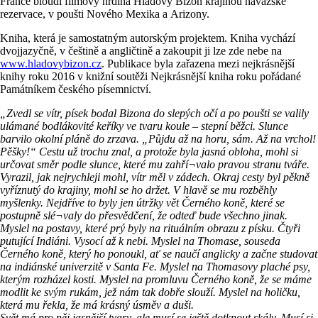
France bloudí filmový hrdina Hladový Bizon krajinou navažské
rezervace, v poušti Nového Mexika a Arizony.
Kniha, která je samostatným autorským projektem. Kniha vychází
dvojjazyčně, v češtině a angličtině a zakoupit ji lze zde nebe na
www.hladovybizon.cz
. Publikace byla zařazena mezi nejkrásnější
knihy roku 2016 v knižní soutěži Nejkrásnější kniha roku pořádané
Památníkem českého písemnictví.
„Zvedl se vítr, písek bodal Bizona do slepých očí a po poušti se valily
ulámané bodlákovité keříky ve tvaru koule – stepní běžci. Slunce
barvilo okolní pláně do zrzava. „Půjdu až na horu, sám. Až na vrchol!
Pěšky!“ Cestu už trochu znal, a protože byla jasná obloha, mohl si
určovat směr podle slunce, které mu zahří¬valo pravou stranu tváře.
Vyrazil, jak nejrychleji mohl, vítr měl v zádech. Okraj cesty byl pěkně
vyříznutý do krajiny, mohl se ho držet. V hlavě se mu rozběhly
myšlenky. Nejdříve to byly jen útržky vět Černého koně, které se
postupně slé¬valy do přesvědčení, že odteď bude všechno jinak.
Myslel na postavy, které prý byly na rituálním obrazu z písku. Čtyři
putující Indiáni. Vysocí až k nebi. Myslel na Thomase, souseda
Černého koně, který ho ponoukl, ať se naučí anglicky a začne studovat
na indiánské univerzitě v Santa Fe. Myslel na Thomasovy plaché psy,
kterým rozházel kosti. Myslel na promluvu Černého koně, že se máme
modlit ke svým rukám, jež nám tak dobře slouží. Myslel na holičku,
která mu řekla, že má krásný úsměv a duši.
Svět má pro něj jasnější tvary, ale musí se ještě dotknout skály. Musí si