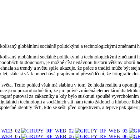
lísaný globálními sociálně politickými a technologickými změnami hleda
lísaný globálními sociálně politickými a technologickými změnami hleda
odobách budoucnosti, je možné číst nedávnou historii většiny oborů lid
ehnala za trendy a světu spíše ukazuje, že práce s tradicí může být stej
 let, stále si však ponechává prapůvodní přesvědčení, že fotografie dos
světa. Tento pohled však má slabinu v tom, že hledá realitu a opomíjí při
ance jsou pozoruhodné tím, že jim právě zmíněná elementární dialektika
otograf putoval za zákazníky a kdy bylo stisknutí spouště vyvrcholením
digitálních technologií a sociálních sítí nám tento žádoucí a hluboce l
 společné identity těch, kdo se sešli před objektivem, a teprve pak galer