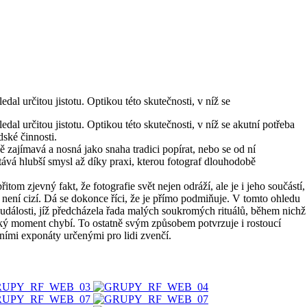
l určitou jistotu. Optikou této skutečnosti, v níž se
l určitou jistotu. Optikou této skutečnosti, v níž se akutní potřeba
ské činnosti.
ně zajímavá a nosná jako snaha tradici popírat, nebo se od ní
tává hlubší smysl až díky praxi, kterou fotograf dlouhodobě
tom zjevný fakt, že fotografie svět nejen odráží, ale je i jeho součástí,
 není cizí. Dá se dokonce říci, že je přímo podmiňuje. V tomto ohledu
 události, jíž předcházela řada malých soukromých rituálů, během nichž
idský moment chybí. To ostatně svým způsobem potvrzuje i rostoucí
ijními exponáty určenými pro lidi zvenčí.