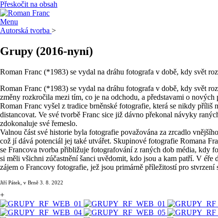
Přeskočit na obsah
Menu
Autorská tvorba
>
Grupy
(2016-nyní)
Roman Franc (*1983) se vydal na dráhu fotografa v době, kdy svět rozko
Roman Franc (*1983) se vydal na dráhu fotografa v době, kdy svět rozko
změny rozkročila mezi tím, co je na odchodu, a představami o nových p
Roman Franc vyšel z tradice brněnské fotografie, která se nikdy příliš n
distancovat. Ve své tvorbě Franc sice již dávno překonal návyky raných
zdokonaluje své řemeslo.
Valnou část své historie byla fotografie považována za zrcadlo vnějšího 
což jí dává potenciál jej také utvářet. Skupinové fotografie Romana Fr
se Francova tvorba přibližuje fotografování z raných dob média, kdy f
si měli všichni zúčastnění šanci uvědomit, kdo jsou a kam patří. V éře 
zájem o Francovy fotografie, jež jsou primárně příležitostí pro stvrzení
Jiří Pátek, v Brně 3. 8. 2022
+