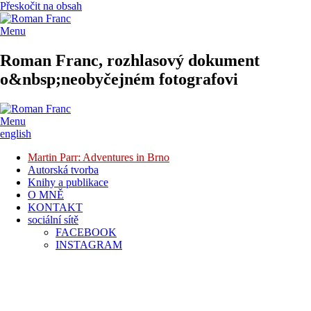
Přeskočit na obsah
Menu
Roman Franc, rozhlasový dokument
o&nbsp;neobyčejném fotografovi
Menu
english
Martin Parr: Adventures in Brno
Autorská tvorba
Knihy a publikace
O MNĚ
KONTAKT
sociální sítě
FACEBOOK
INSTAGRAM